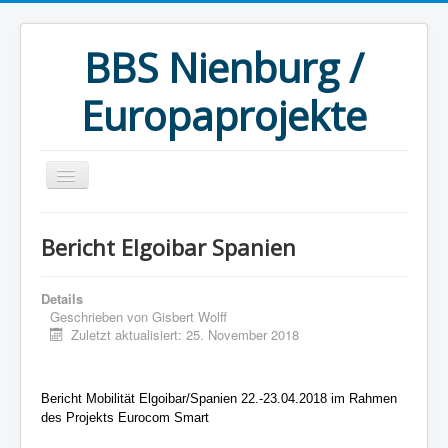
BBS Nienburg /
Europaprojekte
Startseite
Bericht Elgoibar Spanien
Aktuelles
Berichte
Details
Geschrieben von
Gisbert Wolff
Bewerbung
Zuletzt aktualisiert: 25. November 2018
Kontakt
Impressum/Datenschutz
Bericht Mobilität Elgoibar/Spanien 22.-23.04.2018 im Rahmen
des Projekts Eurocom Smart