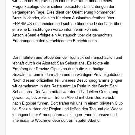
wir nach der Begrüßung in einem PC-Raum anhand eines
Fragenkatalogs die einzelnen besuchten Einrichtungen der
vergangenen Tage. Dies dient der Orientierung kommender
Auszubildender, die sich für einen Auslandsaufenthalt über
ERASMUS entscheiden und sich so über eine Datenbank über
einzelne Einrichtungen vorab informieren können.
Anschließend erfolgte ein Austausch über die gemachten
Erfahrungen in den verschiedenen Einrichtungen.
Dann führten uns Studenten der Touristik sehr anschaulich und
lebhaft durch die Altstadt San Sebastians. Es folgte ein
Empfang der Provinz Gipuzkoa durch die zuständige
Sozialministerin in dem alten und ehrwürdigen Provinzgebäude.
Nach diesem offiziellen Teil unseres Besuchprogramms gingen
wir gemeinsam in das Restaurant La Perla in der Bucht San
Sebastians. Der Nachmittag war der individuellen Gestaltung
gewidmet, bevor wir am frühen Abend mit dem Bus zurück
nach Elgoibar fuhren. Dort trafen wir uns in einem privaten Club
bei Spezialitäten der Region und ließen den Tag und die Woche
in angenehmer Atmosphären ausklingen. Eine intensive und
interessante Woche endete dort am späten Abend.