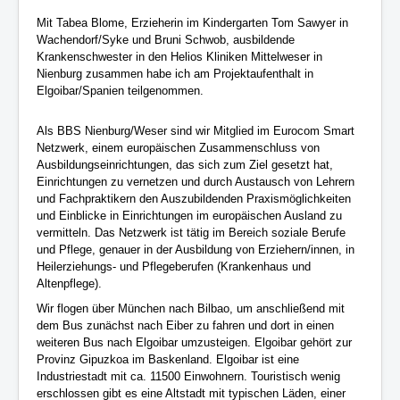
Mit Tabea Blome, Erzieherin im Kindergarten Tom Sawyer in
Wachendorf/Syke und Bruni Schwob, ausbildende
Krankenschwester in den Helios Kliniken Mittelweser in
Nienburg zusammen habe ich am Projektaufenthalt in
Elgoibar/Spanien teilgenommen.
Als BBS Nienburg/Weser sind wir Mitglied im Eurocom Smart
Netzwerk, einem europäischen Zusammenschluss von
Ausbildungseinrichtungen, das sich zum Ziel gesetzt hat,
Einrichtungen zu vernetzen und durch Austausch von Lehrern
und Fachpraktikern den Auszubildenden Praxismöglichkeiten
und Einblicke in Einrichtungen im europäischen Ausland zu
vermitteln. Das Netzwerk ist tätig im Bereich soziale Berufe
und Pflege, genauer in der Ausbildung von Erziehern/innen, in
Heilerziehungs- und Pflegeberufen (Krankenhaus und
Altenpflege).
Wir flogen über München nach Bilbao, um anschließend mit
dem Bus zunächst nach Eiber zu fahren und dort in einen
weiteren Bus nach Elgoibar umzusteigen. Elgoibar gehört zur
Provinz Gipuzkoa im Baskenland. Elgoibar ist eine
Industriestadt mit ca. 11500 Einwohnern. Touristisch wenig
erschlossen gibt es eine Altstadt mit typischen Läden, einer