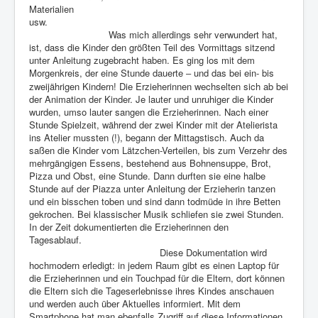
Materialien
usw.
Was mich allerdings sehr verwundert hat,
ist, dass die Kinder den größten Teil des Vormittags sitzend
unter Anleitung zugebracht haben. Es ging los mit dem
Morgenkreis, der eine Stunde dauerte
und das bei ein- bis
–
zweijährigen Kindern! Die Erzieherinnen wechselten sich ab bei
der Animation der Kinder. Je lauter und unruhiger die Kinder
wurden, umso lauter sangen die Erzieherinnen. Nach einer
Stunde Spielzeit, während der zwei Kinder mit der Atelierista
ins Atelier mussten (!), begann der Mittagstisch. Auch da
saßen die Kinder vom Lätzchen-Verteilen, bis zum Verzehr des
mehrgängigen Essens, bestehend aus Bohnensuppe, Brot,
Pizza und Obst, eine Stunde. Dann durften sie eine halbe
Stunde auf der Piazza unter Anleitung der Erzieherin tanzen
und ein bisschen toben und sind dann todmüde in ihre Betten
gekrochen. Bei klassischer Musik schliefen sie zwei Stunden.
In der Zeit dokumentierten die Erzieherinnen den
Tagesablauf.
Diese Dokumentation wird
hochmodern erledigt: in jedem Raum gibt es einen Laptop für
die Erzieherinnen und ein Touchpad für die Eltern, dort können
die Eltern sich die Tageserlebnisse ihres Kindes anschauen
und werden auch über Aktuelles informiert. Mit dem
Smartphone hat man ebenfalls Zugriff auf diese Informationen.