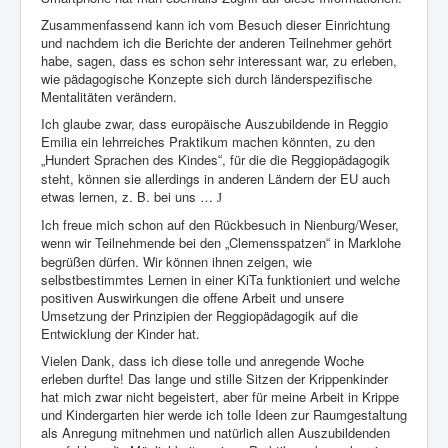
Zusammenfassend kann ich vom Besuch dieser Einrichtung
und nachdem ich die Berichte der anderen Teilnehmer gehört
habe, sagen, dass es schon sehr interessant war, zu erleben,
wie pädagogische Konzepte sich durch länderspezifische
Mentalitäten verändern.
Ich glaube zwar, dass europäische Auszubildende in Reggio
Emilia ein lehrreiches Praktikum machen könnten, zu den
Hundert Sprachen des Kindes
, für die die Reggiopädagogik
„
“
steht, können sie allerdings in anderen Ländern der EU auch
etwas lernen, z. B. bei uns …
J
Ich freue mich schon auf den Rückbesuch in Nienburg/Weser,
wenn wir Teilnehmende bei den
Clemensspatzen
in Marklohe
„
“
begrüßen dürfen. Wir können ihnen zeigen, wie
selbstbestimmtes Lernen in einer KiTa funktioniert und welche
positiven Auswirkungen die offene Arbeit und unsere
Umsetzung der Prinzipien der Reggiopädagogik auf die
Entwicklung der Kinder hat.
Vielen Dank, dass ich diese tolle und anregende Woche
erleben durfte! Das lange und stille Sitzen der Krippenkinder
hat mich zwar nicht begeistert, aber für meine Arbeit in Krippe
und Kindergarten hier werde ich tolle Ideen zur Raumgestaltung
als Anregung mitnehmen und natürlich allen Auszubildenden