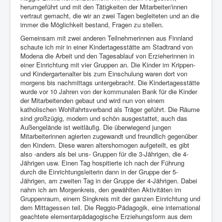
herumgeführt und mit den Tätigkeiten der Mitarbeiter/innen
vertraut gemacht, die wir an zwei Tagen begleiteten und an die
immer die Möglichkeit bestand, Fragen zu stellen.
Gemeinsam mit zwei anderen Teilnehmerinnen aus Finnland
schaute ich mir in einer Kindertagesstätte am Stadtrand von
Modena die Arbeit und den Tagesablauf von Erzieherinnen in
einer Einrichtung mit vier Gruppen an. Die Kinder im Krippen-
und Kindergartenalter bis zum Einschulung waren dort von
morgens bis nachmittags untergebracht. Die Kindertagesstätte
wurde vor 10 Jahren von der kommunalen Bank für die Kinder
der Mitarbeitenden gebaut und wird nun von einem
katholischen Wohlfahrtsverband als Träger geführt. Die Räume
sind großzügig, modern und schön ausgestattet, auch das
Außengelände ist weitläufig. Die überwiegend jungen
Mitarbeiterinnen agierten zugewandt und freundlich gegenüber
den Kindern. Diese waren altershomogen aufgeteilt, es gibt
also -anders als bei uns- Gruppen für die 3-Jährigen, die 4-
Jährigen usw. Einen Tag hospitierte ich nach der Führung
durch die Einrichtungsleiterin dann in der Gruppe der 5-
Jährigen, am zweiten Tag in der Gruppe der 4-Jährigen. Dabei
nahm ich am Morgenkreis, den gewählten Aktivitäten im
Gruppenraum, einem Singkreis mit der ganzen Einrichtung und
dem Mittagessen teil. Die Reggio-Pädagogik, eine international
geachtete elementarpädagogische Erziehungsform aus dem