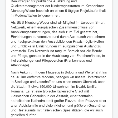
Beauftragten für praktische Ausbildung und
Qualitätsmanagement der Kindertagesstätten im Kirchenkreis
Nienburg/Weser habe ich an einem 5-tägigen Projektaufenthalt
in Modena/Italien teilgenommen.
Als BBS Nienburg/Weser sind wir Mitglied im Eurocom Smart
Netzwerk, einem europäischen Zusammenschluss von
Ausbildungseinrichtungen, das sich zum Ziel gesetzt hat,
Einrichtungen zu vernetzen und durch Austausch von Lehrern
und Fachpraktikern den Auszubildenden Praxismöglichkeiten
und Einblicke in Einrichtungen im europäischen Ausland zu
vermitteln. Das Netzwerk ist tätig im Bereich soziale Berufe
und Pflege, genauer in der Ausbildung von Erziehern/innen, in
Heilerziehungs- und Pflegeberufen (Krankenhaus und
Altenpflege).
Nach Ankunft mit dem Flugzeug in Bologna und Weiterfahrt ins
ca. 40 km entfernte Modena, bezogen wir unsere Hotelzimmer
in Stadtlage und verschafften uns einen ersten Überblick über
die Stadt mit etwa 150.000 Einwohnern im Bezirk Emilia
Romana. Es ist eine typische italienische Stadt mit
klassischen Gebäuden in der Altstadt, einer zentralen
katholischen Kathedrale mit großer Piazza, dem Palazzo einer
alten Adelsfamilie und vielen kleinen und größeren Geschäften
und Restaurants mit italienischen Spezialitäten, die wir auch
genießen durften.