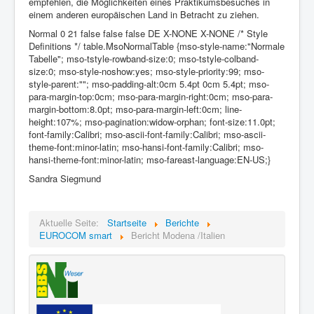
empfehlen, die Möglichkeiten eines Praktikumsbesuches in
einem anderen europäischen Land in Betracht zu ziehen.
Normal 0 21 false false false DE X-NONE X-NONE /* Style
Definitions */ table.MsoNormalTable {mso-style-name:"Normale
Tabelle"; mso-tstyle-rowband-size:0; mso-tstyle-colband-
size:0; mso-style-noshow:yes; mso-style-priority:99; mso-
style-parent:""; mso-padding-alt:0cm 5.4pt 0cm 5.4pt; mso-
para-margin-top:0cm; mso-para-margin-right:0cm; mso-para-
margin-bottom:8.0pt; mso-para-margin-left:0cm; line-
height:107%; mso-pagination:widow-orphan; font-size:11.0pt;
font-family:Calibri; mso-ascii-font-family:Calibri; mso-ascii-
theme-font:minor-latin; mso-hansi-font-family:Calibri; mso-
hansi-theme-font:minor-latin; mso-fareast-language:EN-US;}
Sandra Siegmund
Aktuelle Seite:
Startseite
Berichte
EUROCOM smart
Bericht Modena /Italien