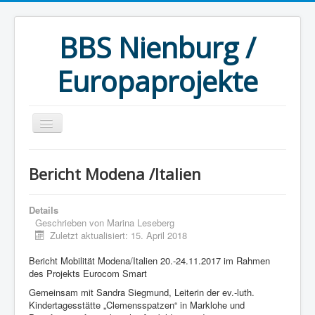
BBS Nienburg /
Europaprojekte
Startseite
Bericht Modena /Italien
Aktuelles
Berichte
Details
Geschrieben von
Marina Leseberg
Bewerbung
Zuletzt aktualisiert: 15. April 2018
Kontakt
Bericht Mobilität Modena/Italien 20.-24.11.2017 im Rahmen
des Projekts Eurocom Smart
Impressum/Datenschutz
Gemeinsam mit Sandra Siegmund, Leiterin der ev.-luth.
Kindertagesstätte „Clemensspatzen“ in Marklohe und